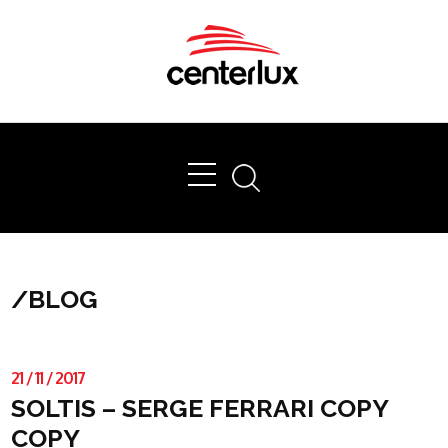
Ok
/
BLOG
21
/
11
/
2017
SOLTIS – SERGE FERRARI COPY
COPY