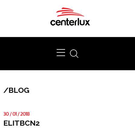
Ok
/
BLOG
30
/
01
/
2018
ELITBCN2