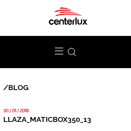
Ok
/
BLOG
30
/
01
/
2018
LLAZA_MATICBOX350_13