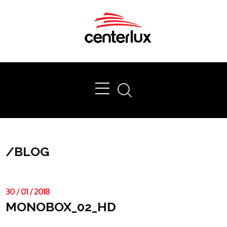
Ok
/
BLOG
30
/
01
/
2018
MONOBOX_02_HD