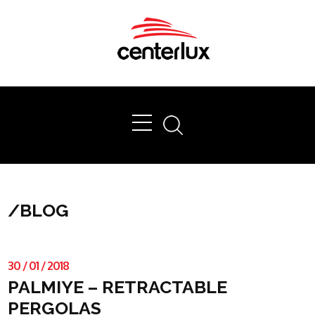
Ok
/
BLOG
30
/
01
/
2018
PALMIYE – RETRACTABLE
PERGOLAS