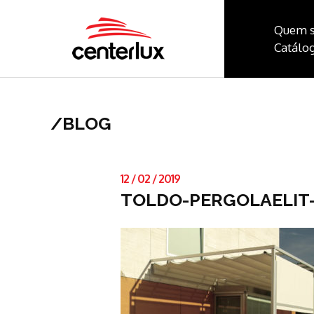
Quem 
Catálog
/
BLOG
12
/
02
/
2019
TOLDO-PERGOLAELIT-