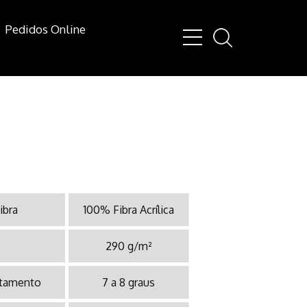
Pedidos Online
ibra
100% Fibra Acrílica
290 g/m²
otamento
7 a 8 graus