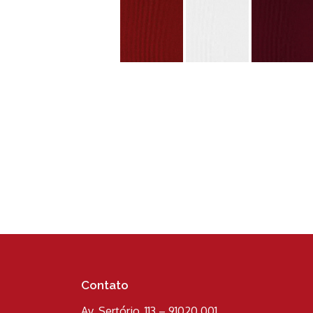
Contato
Av. Sertório, 113 – 91020 001