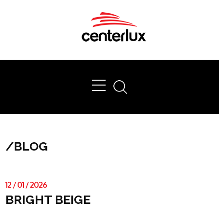
Ok
/
BLOG
12
/
01
/
2026
BRIGHT BEIGE