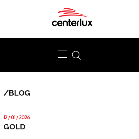
Ok
/
BLOG
12
/
01
/
2026
GOLD