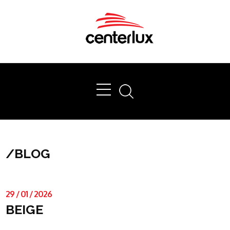
Ok
/
BLOG
29
/
01
/
2026
BEIGE