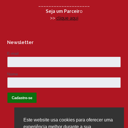
____________________
Seja um Parceir
o
>>
clique aqui
Newsletter
E-mail
Nome
Este website usa cookies para oferecer uma
Siga-nos
experiência melhor durante a sua