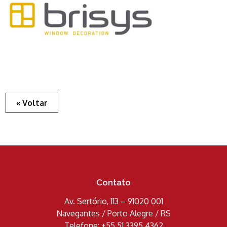
« Voltar
Contato
Av. Sertório, 113 – 91020 001
Navegantes / Porto Alegre / RS
Telefone: +55 51 3395 4362