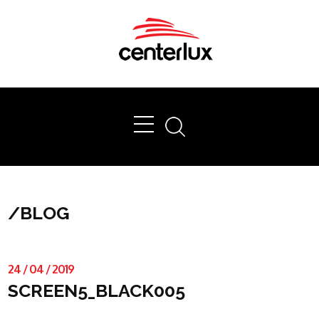
Ok
/
BLOG
24
/
04
/
2019
SCREEN5_BLACK005