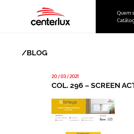
Quem 
Catálog
/
BLOG
20
/
03
/
2021
COL. 296 – SCREEN AC