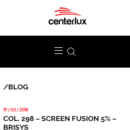
Ok
/
BLOG
19
/
03
/
2018
COL. 298 – SCREEN FUSION 5% –
BRISYS