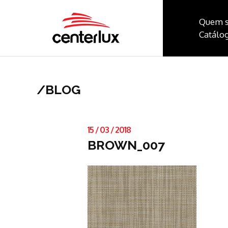
Quem 
Catálog
/
BLOG
15
/
03
/
2018
BROWN_007