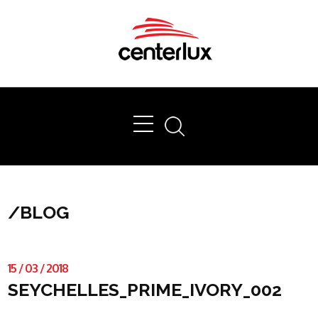
Ok
/
BLOG
15
/
03
/
2018
SEYCHELLES_PRIME_IVORY_002