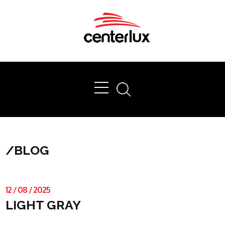
Ok
/
BLOG
12
/
08
/
2025
LIGHT GRAY