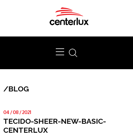
Ok
/
BLOG
04
/
08
/
2021
TECIDO-SHEER-NEW-BASIC-
CENTERLUX