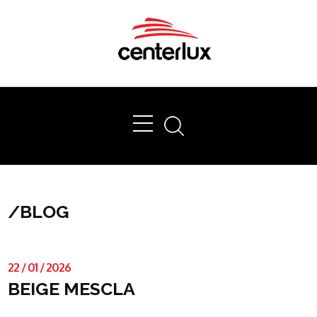
Ok
/
BLOG
22
/
01
/
2026
BEIGE MESCLA