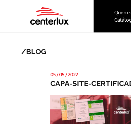
Quem 
Catálog
/
BLOG
05
/
05
/
2022
CAPA-SITE-CERTIFICA