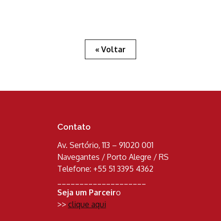
« Voltar
Contato
Av. Sertório, 113 – 91020 001
Navegantes / Porto Alegre / RS
Telefone: +55 51 3395 4362
____________________
Seja um Parceir
o
>>
clique aqui