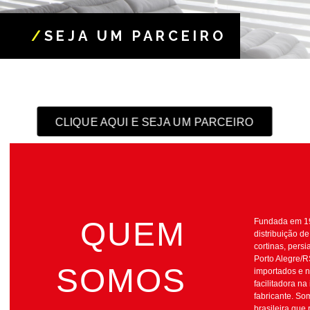
/
SEJA UM PARCEIRO
CLIQUE AQUI E SEJA UM PARCEIRO
QUEM
Fundada em 19
distribuição d
cortinas, pers
Porto Alegre/R
SOMOS
importados e 
facilitadora na
fabricante. S
brasileira que