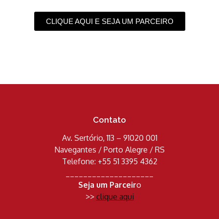
CLIQUE AQUI E SEJA UM PARCEIRO
Contato
Av. Sertório, 113 – 91020 001
Navegantes / Porto Alegre / RS
Telefone: +55 51 3395 4362
____________________
Seja um Parceir
o
>>
clique aqui