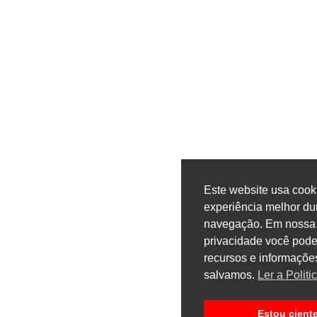
Este website usa cook
experiência melhor du
navegação. Em nossa p
privacidade você pode 
recursos e informaçõ
salvamos.
Ler a Polit
Estou cient