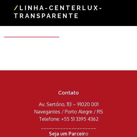
/
LINHA-CENTERLUX-
TRANSPARENTE
Contato
Av. Sertório, 113 – 91020 001
Navegantes / Porto Alegre / RS
Telefone: +55 51 3395 4362
____________________
Seja um Parceir
o