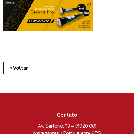
« Voltar
Contato
Av. Sertório, 113 – 91020 001
Navegantes / Porto Alegre / RS