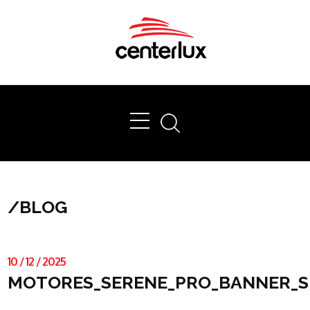
Ok
/
BLOG
10
/
12
/
2025
MOTORES_SERENE_PRO_BANNER_S