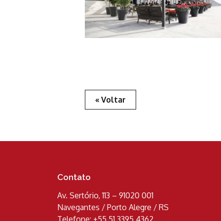
« Voltar
Contato
Av. Sertório, 113 – 91020 001
Navegantes / Porto Alegre / RS
Telefone: +55 51 3395 4362