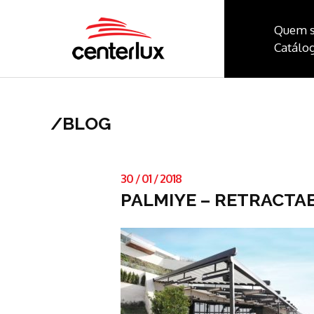
Quem 
Catálog
/
BLOG
30
/
01
/
2018
PALMIYE – RETRACTA