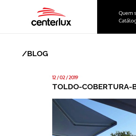
Quem 
Catálog
/
BLOG
12
/
02
/
2019
TOLDO-COBERTURA-B