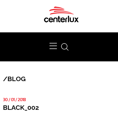
Ok
/
BLOG
30
/
01
/
2018
BLACK_002