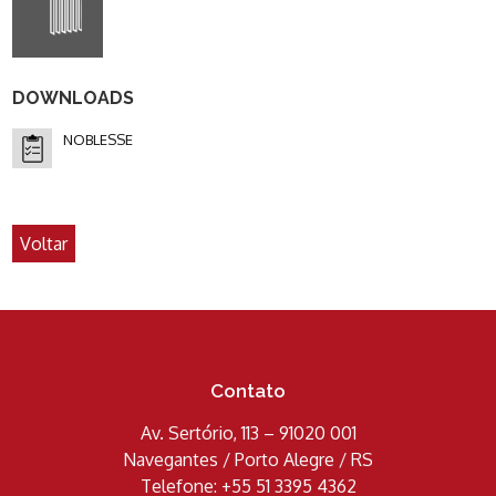
DOWNLOADS
NOBLESSE
Voltar
Contato
Av. Sertório, 113 – 91020 001
Navegantes / Porto Alegre / RS
Telefone: +55 51 3395 4362