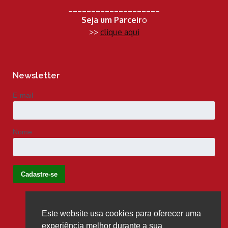
____________________
Seja um Parceir
o
>>
clique aqui
Newsletter
E-mail
Nome
Este website usa cookies para oferecer uma
Siga-nos
experiência melhor durante a sua