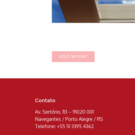
Contato
Av. Sertório, 113 – 91020 001
Navegantes / Porto Alegre / RS
Telefone: +55 51 3395 4362
____________________