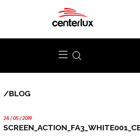
Ok
/
BLOG
24
/
05
/
2019
SCREEN_ACTION_FA3_WHITE001_C