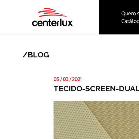
Quem 
Catálog
/
BLOG
05
/
03
/
2021
TECIDO-SCREEN-DUA