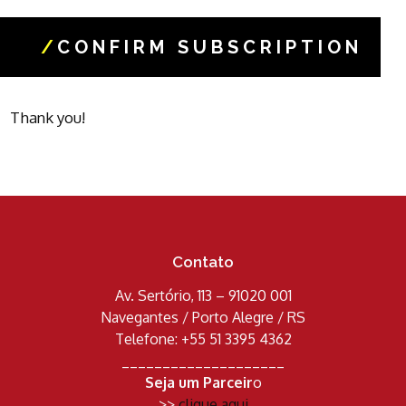
/
CONFIRM SUBSCRIPTION
Thank you!
Contato
Av. Sertório, 113 – 91020 001
Navegantes / Porto Alegre / RS
Telefone: +55 51 3395 4362
____________________
Seja um Parceir
o
>>
clique aqui