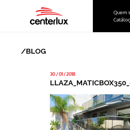
Quem 
Catálog
/
BLOG
30
/
01
/
2018
LLAZA_MATICBOX350_