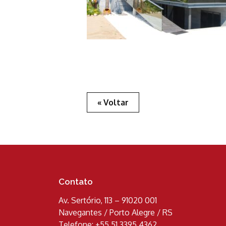
« Voltar
Contato
Av. Sertório, 113 – 91020 001
Navegantes / Porto Alegre / RS
Telefone: +55 51 3395 4362