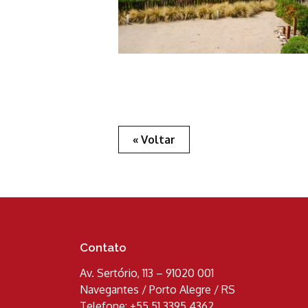
« Voltar
Contato
Av. Sertório, 113 – 91020 001
Navegantes / Porto Alegre / RS
Telefone: +55 51 3395 4362