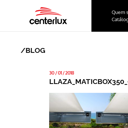
Quem 
Catálog
/
BLOG
30
/
01
/
2018
LLAZA_MATICBOX350_