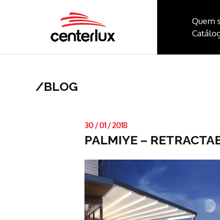
Quem 
Catálog
/
BLOG
30
/
01
/
2018
PALMIYE – RETRACTA