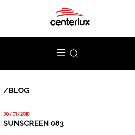
Ok
/
BLOG
30
/
01
/
2018
SUNSCREEN 083