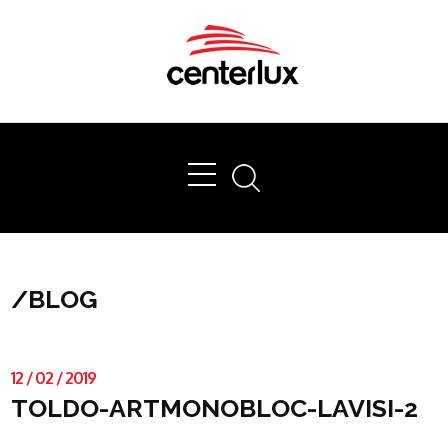
Ok
/
BLOG
12
/
02
/
2019
TOLDO-ARTMONOBLOC-LAVISI-2