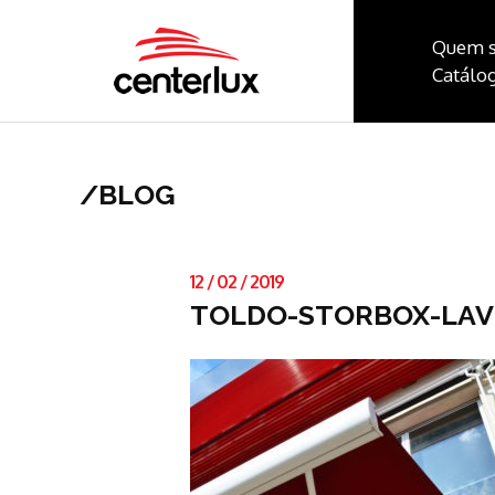
Quem 
Catálog
/
BLOG
12
/
02
/
2019
TOLDO-STORBOX-LAVI