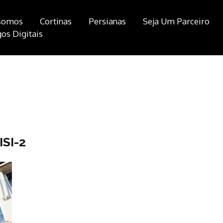
somos
Cortinas
Persianas
Seja Um Parceiro
os Digitais
SI-2