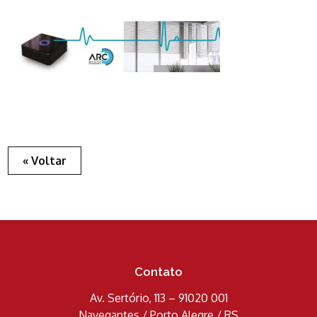
« Voltar
Contato
Av. Sertório, 113 – 91020 001
Navegantes / Porto Alegre / RS