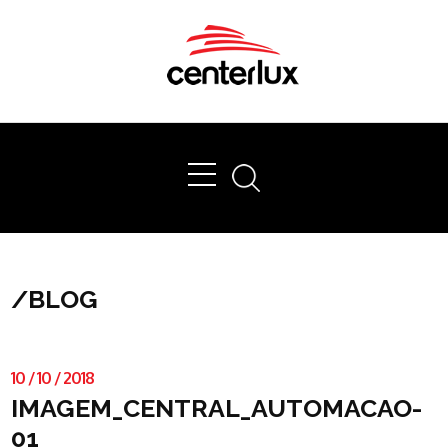
Ok
/
BLOG
10
/
10
/
2018
IMAGEM_CENTRAL_AUTOMACAO-
01