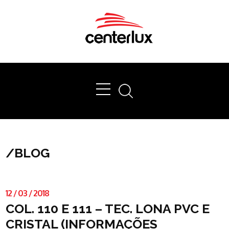
Ok
/
BLOG
12
/
03
/
2018
COL. 110 E 111 – TEC. LONA PVC E
CRISTAL (INFORMAÇÕES