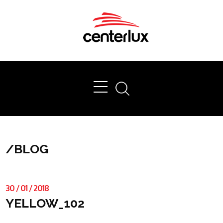
Ok
/
BLOG
30
/
01
/
2018
YELLOW_102