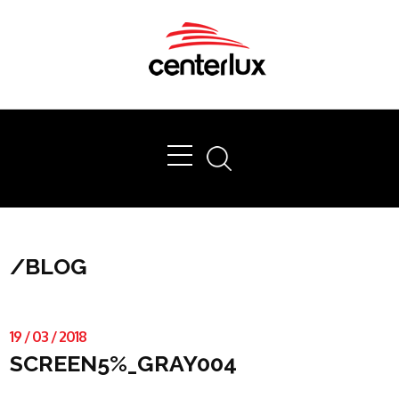
Ok
/
BLOG
19
/
03
/
2018
SCREEN5%_GRAY004