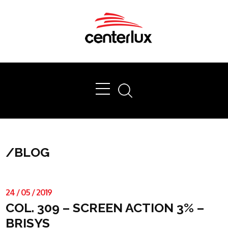
Ok
/
BLOG
24
/
05
/
2019
COL. 309 – SCREEN ACTION 3% –
BRISYS