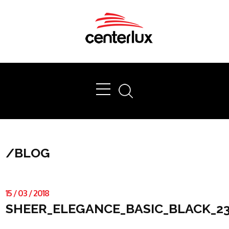
Ok
/
BLOG
15
/
03
/
2018
SHEER_ELEGANCE_BASIC_BLACK_2