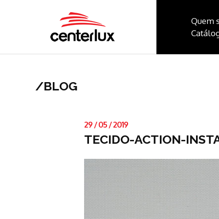
Quem 
Catálog
/
BLOG
29
/
05
/
2019
TECIDO-ACTION-INST