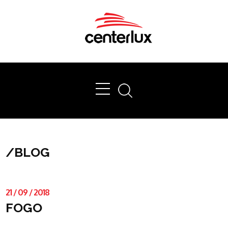
Ok
/
BLOG
21
/
09
/
2018
FOGO